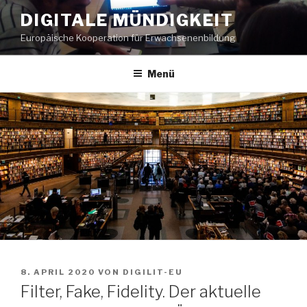
Zum
DIGITALE MÜNDIGKEIT
Inhalt
Europäische Kooperation für Erwachsenenbildung
springen
Menü
VERÖFFENTLICHT
8. APRIL 2020
VON
DIGILIT-EU
AM
Filter, Fake, Fidelity. Der aktuelle